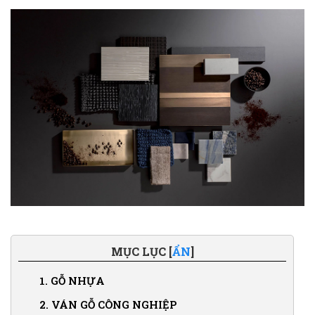
MỤC LỤC [
ẨN
]
1.
GỖ NHỰA
2.
VÁN GỖ CÔNG NGHIỆP