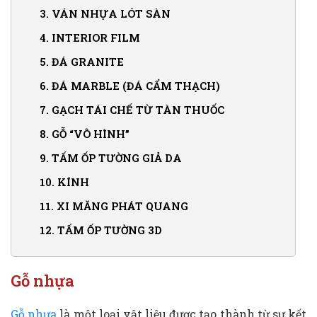
3.
VÁN NHỰA LÓT SÀN
4.
INTERIOR FILM
5.
ĐÁ GRANITE
6.
ĐÁ MARBLE (ĐÁ CẨM THẠCH)
7.
GẠCH TÁI CHẾ TỪ TÀN THUỐC
8.
GỖ “VÔ HÌNH”
9.
TẤM ỐP TƯỜNG GIẢ DA
10.
KÍNH
11.
XI MĂNG PHÁT QUANG
12.
TẤM ỐP TƯỜNG 3D
Gỗ nhựa
Gỗ nhựa
là một loại vật liệu được tạo thành từ sự kết