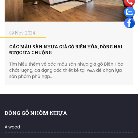
09 Nov, 2024
CÁC MẪU SÀN NHỰA GIẢ GỖ BIÊN HÒA, ĐỒNG NAI
ĐƯỢC ƯA CHUỘNG
Tìm hiểu thêm về các mẫu sàn nhựa giả gỗ Biên Hòa
chất lượng, đa dạng các thiết kế tại P&A để chọn lựa
sản phẩm phù hợp...
DÒNG GỖ NHÔM NHỰA
Alwood