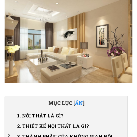
MỤC LỤC [
ẨN
]
1.
NỘI THẤT LÀ GÌ?
2.
THIẾT KẾ NỘI THẤT LÀ GÌ?
3.
THÀNH PHẦN CỦA KHÔNG GIAN NỘI