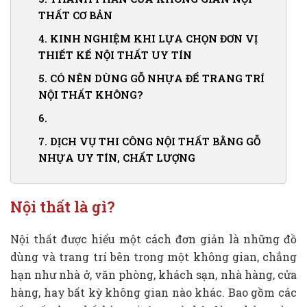
THẤT CƠ BẢN
3.1.
Thành phần cố định
4.
KINH NGHIỆM KHI LỰA CHỌN ĐƠN VỊ
THIẾT KẾ NỘI THẤT UY TÍN
3.2.
Những trang thiết bị chức năng
5.
CÓ NÊN DÙNG GỖ NHỰA ĐỂ TRANG TRÍ
3.3.
Vật thể trang trí
NỘI THẤT KHÔNG?
6.
7.
DỊCH VỤ THI CÔNG NỘI THẤT BẰNG GỖ
NHỰA UY TÍN, CHẤT LƯỢNG
Nội thất là gì?
Nội thất được hiểu một cách đơn giản là những đồ
dùng và trang trí bên trong một không gian, chẳng
hạn như nhà ở, văn phòng, khách sạn, nhà hàng, cửa
hàng, hay bất kỳ không gian nào khác. Bao gồm các