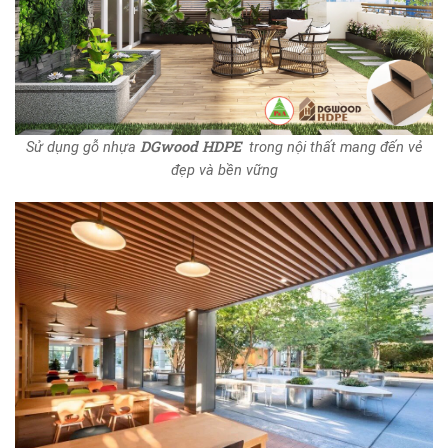
DGwood HDPE
Sử dụng gỗ nhựa
trong nội thất mang đến vẻ
đẹp và bền vững