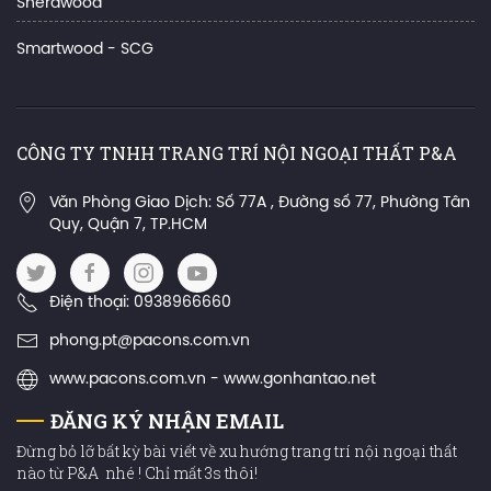
Sherawood
Smartwood - SCG
CÔNG TY TNHH TRANG TRÍ NỘI NGOẠI THẤT P&A
Văn Phòng Giao Dịch: Số 77A , Đường số 77, Phường Tân
Quy, Quận 7, TP.HCM
Điện thoại: 0938966660
phong.pt@pacons.com.vn
www.pacons.com.vn - www.gonhantao.net
ĐĂNG KÝ NHẬN EMAIL
Đừng bỏ lỡ bất kỳ bài viết về xu hướng trang trí nội ngoại thất
nào từ P&A nhé ! Chỉ mất 3s thôi!