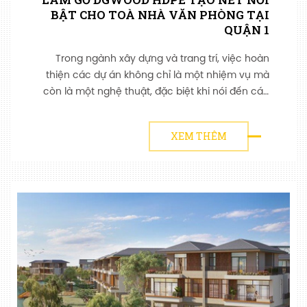
BẬT CHO TOÀ NHÀ VĂN PHÒNG TẠI
QUẬN 1
Trong ngành xây dựng và trang trí, việc hoàn
thiện các dự án không chỉ là một nhiệm vụ mà
còn là một nghệ thuật, đặc biệt khi nói đến các
công trình văn phòng nằm tại trung tâm của
các thành phố lớn. Với sự phát triển không
XEM THÊM
ngừng của môi trường kinh doanh, việc tạo ra
một không gian làm việc chuyên nghiệp...