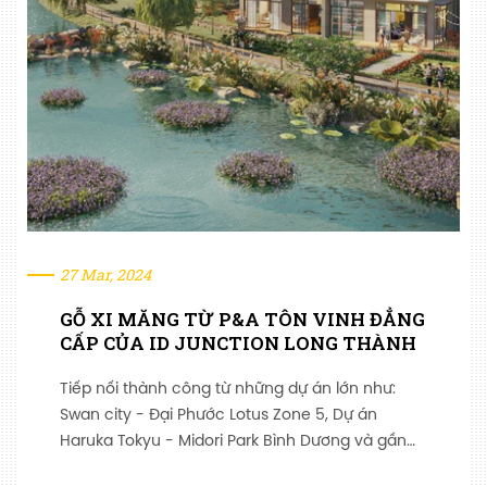
27 Mar, 2024
GỖ XI MĂNG TỪ P&A TÔN VINH ĐẲNG
CẤP CỦA ID JUNCTION LONG THÀNH
Tiếp nối thành công từ những dự án lớn như:
Swan city - Đại Phước Lotus Zone 5, Dự án
Haruka Tokyu - Midori Park Bình Dương và gần
đây nhất là dự án Meyhomes Phú Quốc… dòng