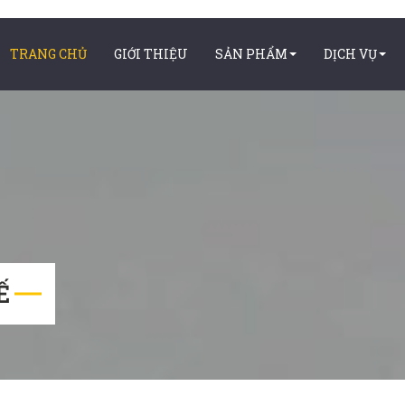
TRANG CHỦ
GIỚI THIỆU
SẢN PHẨM
DỊCH VỤ
Ế