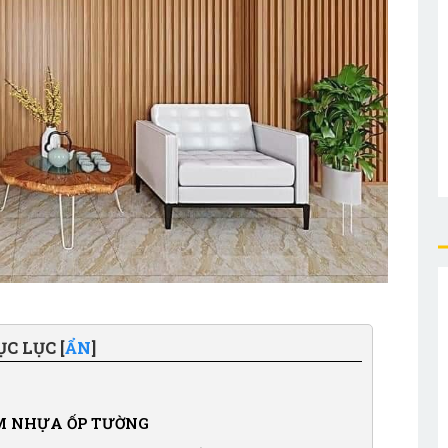
C LỤC [
ẨN
]
ẤM NHỰA ỐP TƯỜNG