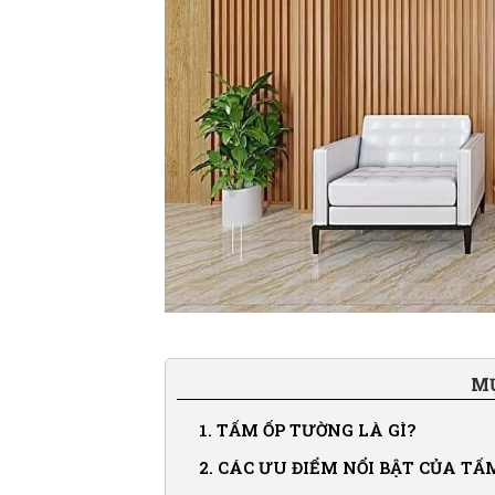
MỤ
1.
TẤM ỐP TƯỜNG LÀ GÌ?
2.
CÁC ƯU ĐIỂM NỔI BẬT CỦA T