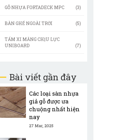
GỖ NHỰA FORTADECK MPC
(3)
BÀN GHẾ NGOÀI TRỜI
(5)
TẤM XI MĂNG CHỊU LỰC
UNIBOARD
(7)
Bài viết gần đây
Các loại sàn nhựa
giả gỗ được ưa
chuộng nhất hiện
nay
27 Mar, 2025