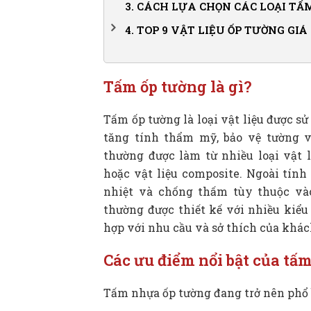
3.
CÁCH LỰA CHỌN CÁC LOẠI TẤM
4.
TOP 9 VẬT LIỆU ỐP TƯỜNG GI
4.1.
1. Tấm nhựa ốp tường vân gỗ
4.2.
2. Tấm nhựa ốp tường vân đá
Tấm ốp tường là gì?
4.3.
3. Tấm nhựa ốp tường 3D
Tấm ốp tường là loại vật liệu được sử
4.4.
4. Tấm xi măng vân đá
tăng tính thẩm mỹ, bảo vệ tường v
4.5.
5. Tấm ốp tường gỗ tự nhiên
thường được làm từ nhiều loại vật l
4.6.
6. Gỗ nhựa ốp tường ngoài trời
hoặc vật liệu composite. Ngoài tính
4.7.
7. Miếng dán tường
nhiệt và chống thấm tùy thuộc vào
4.8.
8. Tấm nhựa dán tường
thường được thiết kế với nhiều kiể
hợp với nhu cầu và sở thích của khá
4.9.
9. Vật liệu ốp tường cao cấp bằng k
Các ưu điểm nổi bật của tấ
Tấm nhựa ốp tường đang trở nên phổ 