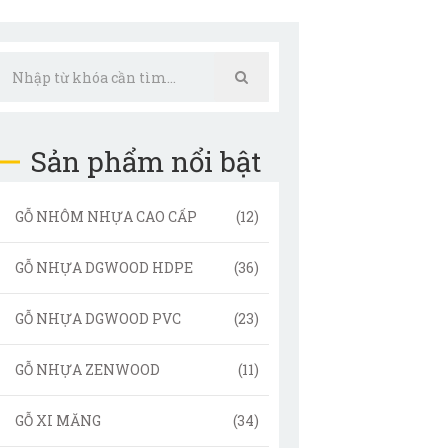
Sản phẩm nổi bật
GỖ NHÔM NHỰA CAO CẤP
(12)
GỖ NHỰA DGWOOD HDPE
(36)
GỖ NHỰA DGWOOD PVC
(23)
GỖ NHỰA ZENWOOD
(11)
GỖ XI MĂNG
(34)