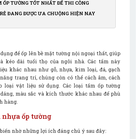
 ỐP TƯỜNG TỐT NHẤT ĐỂ THI CÔNG
Á RẺ ĐANG ĐƯỢC ƯA CHUỘNG HIỆN NAY
 dụng để ốp lên bề mặt tường nội ngoại thất, giúp
à kéo dài tuổi thọ của ngôi nhà. Các tấm này
iệu khác nhau như gỗ, nhựa, kim loại, đá, gạch
 năng trang trí, chúng còn có thể cách âm, cách
 loại vật liệu sử dụng. Các loại tấm ốp tường
u dáng, màu sắc và kích thước khác nhau để phù
ch hàng.
ính
m nhựa ốp tường
biến nhờ những lợi ích đáng chú ý sau đây: