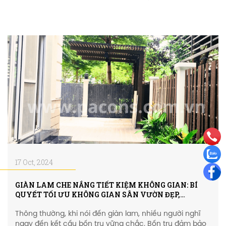
17 Oct, 2024
GIÀN LAM CHE NẮNG TIẾT KIỆM KHÔNG GIAN: BÍ
QUYẾT TỐI ƯU KHÔNG GIAN SÂN VƯỜN ĐẸP,
THOÁNG VÀ BỀN VỮNG
Thông thường, khi nói đến giàn lam, nhiều người nghĩ
ngay đến kết cấu bốn trụ vững chắc. Bốn trụ đảm bảo