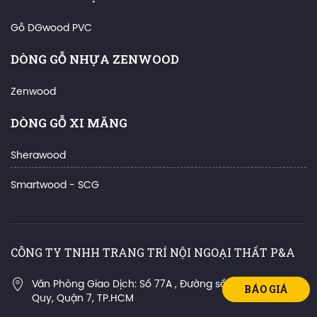
Gỗ DGwood PVC
DÒNG GỖ NHỰA ZENWOOD
Zenwood
DÒNG GỖ XI MĂNG
Sherawood
Smartwood - SCG
CÔNG TY TNHH TRANG TRÍ NỘI NGOẠI THẤT P&A
Văn Phòng Giao Dịch: Số 77A , Đường số 77, Phường Tân
BÁO GIÁ
Quy, Quận 7, TP.HCM