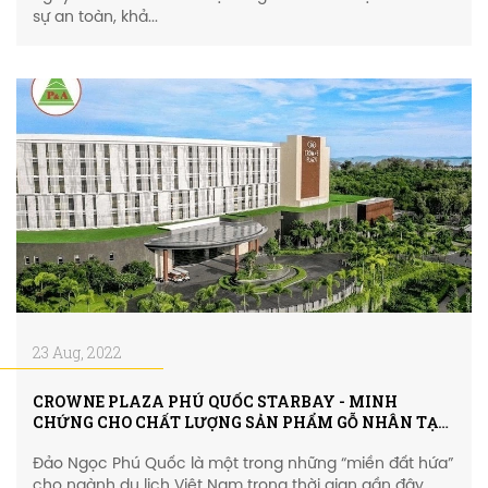
sự an toàn, khả...
23 Aug, 2022
CROWNE PLAZA PHÚ QUỐC STARBAY - MINH
CHỨNG CHO CHẤT LƯỢNG SẢN PHẨM GỖ NHÂN TẠO
NGOÀI TRỜI P&A
Đảo Ngọc Phú Quốc là một trong những “miền đất hứa”
cho ngành du lịch Việt Nam trong thời gian gần đây.