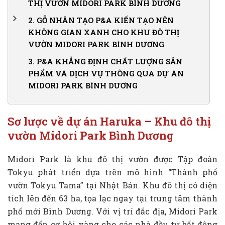
THỊ VƯỜN MIDORI PARK BÌNH DƯƠNG
2.
GỖ NHÂN TẠO P&A KIẾN TẠO NÊN
KHÔNG GIAN XANH CHO KHU ĐÔ THỊ
VƯỜN MIDORI PARK BÌNH DƯƠNG
2.1.
P&A lắp đặt dàn lam Canopy cho khu vực nhà
3.
P&A KHẲNG ĐỊNH CHẤT LƯỢNG SẢN
xe biệt thự
PHẨM VÀ DỊCH VỤ THÔNG QUA DỰ ÁN
MIDORI PARK BÌNH DƯƠNG
2.2.
Lắp đặt lam gỗ trang trí mặt tiền
2.3.
Lắp đặt hạng mục trần và tường cho ban công
khu nhà phố
Sơ lược về dự án Haruka – Khu đô thị
2.4.
Lắp đặt hàng rào gỗ nhân tạo, cửa cổng
vườn Midori Park Bình Dương
2.5.
Bí quyết hoàn thiện dự án của P&A
Midori Park là khu đô thị vườn được Tập đoàn
Tokyu phát triển dựa trên mô hình “Thành phố
vườn Tokyu Tama” tại Nhật Bản. Khu đô thị có diện
tích lên đến 63 ha, tọa lạc ngay tại trung tâm thành
phố mới Bình Dương. Với vị trí đắc địa, Midori Park
mang đến cơ hội vàng cho các nhà đầu tư bất động