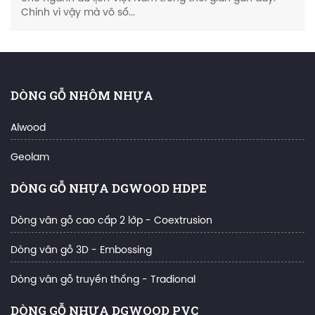
Chính vì vậy mà vô số...
DÒNG GỖ NHÔM NHỰA
Alwood
Geolam
DÒNG GỖ NHỰA DGWOOD HDPE
Dòng vân gỗ cao cấp 2 lớp - Coextrusion
Dòng vân gỗ 3D - Embossing
Dòng vân gỗ truyền thống - Tradional
DÒNG GỖ NHỰA DGWOOD PVC