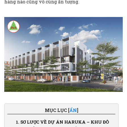
hàng nào cũng vô cùng ấn tượng.
MỤC LỤC [
ẨN
]
1.
SƠ LƯỢC VỀ DỰ ÁN HARUKA – KHU ĐÔ