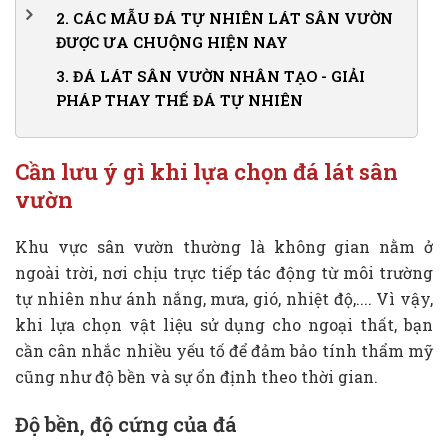
1.1.
Độ bền, độ cứng của đá
2.
CÁC MẪU ĐÁ TỰ NHIÊN LÁT SÂN VƯỜN
ĐƯỢC ƯA CHUỘNG HIỆN NAY
1.2.
Độ dày của đá lát sân vườn
2.1.
1. Đá lát sân vườn Granite
3.
ĐÁ LÁT SÂN VƯỜN NHÂN TẠO - GIẢI
1.3.
Tính chống trơn khi lát đá sân vườn
PHÁP THAY THẾ ĐÁ TỰ NHIÊN
2.2.
2. Đá lát sân vườn Marble
1.4.
Màu sắc và độ thẩm mỹ
2.3.
3. Đá lát nền sân vườn Slate
Cần lưu ý gì khi lựa chọn đá lát sân
2.4.
4. Đá lát sân vườn đẹp Bazan
vườn
2.5.
5. Đá lát sân vườn đẹp Travertine
2.6.
6. Đá lát sân đẹp Cubic
Khu vực sân vườn thường là không gian nằm ở
2.7.
7. Đá chẻ lát sân vườn
ngoài trời, nơi chịu trực tiếp tác động từ môi trường
tự nhiên như ánh nắng, mưa, gió, nhiệt độ,.... Vì vậy,
2.8.
8. Đá sa thạch
khi lựa chọn vật liệu sử dụng cho ngoại thất, bạn
2.9.
9. Đá lát sân vườn đẹp Thanh Hóa
cần cân nhắc nhiều yếu tố để đảm bảo tính thẩm mỹ
cũng như độ bền và sự ổn định theo thời gian.
Độ bền, độ cứng của đá