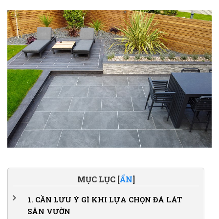
MỤC LỤC [
ẨN
]
1.
CẦN LƯU Ý GÌ KHI LỰA CHỌN ĐÁ LÁT
SÂN VƯỜN