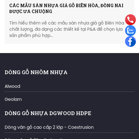
CÁC MẪU SÀN NHỰA GIẢ GỖ BIÊN HÒA, ĐỒNG NAI
ĐƯỢC ƯA CHUỘNG
Tìm hiểu thêm về các mẫu sàn nhựa giả gỗ Biên Hòa
chất lượng, đa dạng các thiết kế tại P&A để chọn lựa
sản phẩm phù hợp...
DÒNG GỖ NHÔM NHỰA
Alwood
Geolam
DÒNG GỖ NHỰA DGWOOD HDPE
Dòng vân gỗ cao cấp 2 lớp - Coextrusion