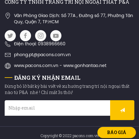
CÔNG TY TNHH TRANG TRÍ NỘI NGOẠI THẤT P&A
Văn Phòng Giao Dịch: Số 77A , Đường số 77, Phường Tân
Quy, Quận 7, TP.HCM
Điện thoại: 0938966660
phong.pt@pacons.com.vn
www.pacons.com.vn - www.gonhantao.net
ĐĂNG KÝ NHẬN EMAIL
Đừng bỏ lỡ bất kỳ bài viết về xu hướng trang trí nội ngoại thất
nào từ P&A nhé ! Chỉ mất 3s thôi!
BÁO GIÁ
Copyright © 2022 pacons.com.vn