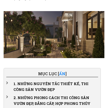
MỤC LỤC [
ẨN
]
1.
NHỮNG NGUYÊN TẮC THIẾT KẾ, THI
CÔNG SÂN VƯỜN ĐẸP
1.1.
Đảm bảo tính thống nhất
2.
NHỮNG PHONG CÁCH THI CÔNG SÂN
VƯỜN ĐẸP, ĐẲNG CẤP, HỢP PHONG THỦY
1.2.
Yếu tố cần bằng