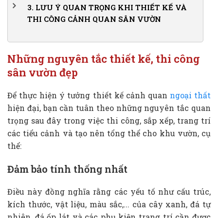
2.1.
Sân vườn phong cách hiện đại
3.
LƯU Ý QUAN TRỌNG KHI THIẾT KẾ VÀ
1.3.
Tính cân đối và sự lặp lại
THI CÔNG CẢNH QUAN SÂN VƯỜN
2.2.
Sân vườn phong cách Nhật Bản
1.4.
Yếu tố chuyển tiếp tự nhiên
3.1.
Phù hợp với tổng thể kiến trúc nhà
2.3.
Sân vườn nhiệt đới
1.5.
Sự đơn giản hóa
3.2.
Vật liệu tiểu cảnh sân vườn
2.4.
Sân vườn phong cách châu Âu
Những nguyên tắc thiết kế, thi công
1.6.
Yếu tố màu sắc
3.3.
Lựa chọn cây trồng sân vườn
sân vườn đẹp
1.7.
Đường nét trong thiết kế và thi công cảnh quan
sân vườn
Để thực hiện ý tưởng thiết kế cảnh quan
ngoại thất
hiện đại, bạn cần tuân theo những nguyên tắc quan
trọng sau đây trong việc thi công, sắp xếp, trang trí
các tiểu cảnh và tạo nên tổng thể cho khu vườn, cụ
thể:
Đảm bảo tính thống nhất
Điều này đồng nghĩa rằng các yếu tố như cấu trúc,
kích thước, vật liệu, màu sắc,... của cây xanh, đá tự
nhiên, đá ốp lát và các phụ kiện trang trí cần được