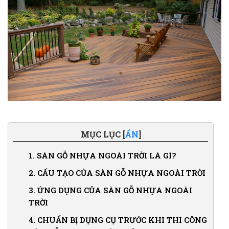
MỤC LỤC [
ẨN
]
1.
SÀN GỖ NHỰA NGOÀI TRỜI LÀ GÌ?
2.
CẤU TẠO CỦA SÀN GỖ NHỰA NGOÀI TRỜI
3.
ỨNG DỤNG CỦA SÀN GỖ NHỰA NGOÀI
TRỜI
4.
CHUẨN BỊ DỤNG CỤ TRƯỚC KHI THI CÔNG