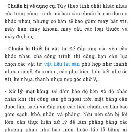
-
Chuẩn bị về dụng cụ
: Tùy theo tính chất khác nhau
của từng công trình mà bạn cần chuẩn bị các dục cụ
khác nhau, nhưng cơ bản sẽ bao gồm: máy bắt vít,
máy hàn, máy khoan, máy cắt, các loại thước và
máy đo, búa,....
-
Chuẩn bị thiết bị vật tư
: Để đáp ứng các yêu cầu
khác nhau của công trình thi công, bạn cần lựa
chọn các vật tư,
vật liệu lát sàn
phù hợp như thanh
nhựa giả gỗ, đà xương, các phụ kiện liên kết như ốc
vít, ke nhựa, thanh nhựa nẹp góc chữ V,....
-
Xử lý mặt bằng
: Để đảm bảo độ bền và độ chắc
chắn khi thi công sàn gỗ ngoài trời, mặt bằng cần
được làm sạch và đáp ứng các tiêu chuẩn cơ bản bao
gồm sạch, khô, nhẵn và phẳng. Nếu nền sàn bị lồi
lõm, cần thực hiện xử lý để làm phẳng bằng các
phương pháp như bào mòn hoặc lấp lỗ bằng xi