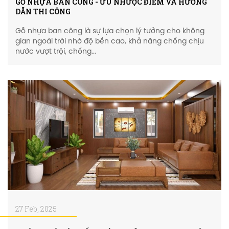
GỖ NHỰA BAN CÔNG - ƯU NHƯỢC ĐIỂM VÀ HƯỚNG
DẪN THI CÔNG
Gỗ nhựa ban công là sự lựa chọn lý tưởng cho không
gian ngoài trời nhờ độ bền cao, khả năng chống chịu
nước vượt trội, chống...
27 Feb, 2025