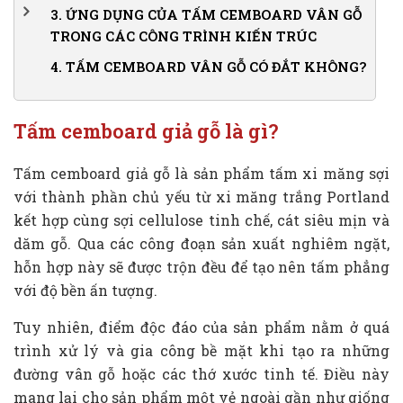
3.
ỨNG DỤNG CỦA TẤM CEMBOARD VÂN GỖ
TRONG CÁC CÔNG TRÌNH KIẾN TRÚC
3.1.
Tấm cemboard vân gỗ ốp tường
4.
TẤM CEMBOARD VÂN GỖ CÓ ĐẮT KHÔNG?
3.2.
Tấm cemboard lót sàn giả gỗ
3.3.
Tấm cemboard vân gỗ ốp cầu thang
Tấm cemboard giả gỗ là gì?
3.4.
Hàng rào gỗ, cổng rào trang trí
Tấm cemboard giả gỗ là sản phẩm tấm xi măng sợi
3.5.
Lam gỗ che nắng mưa ngoài trời
với thành phần chủ yếu từ xi măng trắng Portland
3.6.
Tấm cemboard vân gỗ ốp len chân tường
kết hợp cùng sợi cellulose tinh chế, cát siêu mịn và
dăm gỗ. Qua các công đoạn sản xuất nghiêm ngặt,
hỗn hợp này sẽ được trộn đều để tạo nên tấm phẳng
với độ bền ấn tượng.
Tuy nhiên, điểm độc đáo của sản phẩm nằm ở quá
trình xử lý và gia công bề mặt khi tạo ra những
đường vân gỗ hoặc các thớ xước tinh tế. Điều này
mang lại cho sản phẩm một vẻ ngoài gần như giống