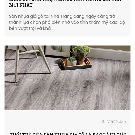
MỚI NHẤT
Sàn nhựa giả gỗ tại Nha Trang đang ngày càng trở
thành lựa chọn phổ biến nhờ vào tính thẩm mỹ cao, độ
bền vượt trội và khả...
20 Mar, 2025
TUỔI THỌ CỦA SÀN NHỰA GIẢ GỖ LÀ BAO LÂU? GIẢI