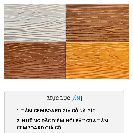
MỤC LỤC [
ẨN
]
1.
TẤM CEMBOARD GIẢ GỖ LÀ GÌ?
2.
NHỮNG ĐẶC ĐIỂM NỔI BẬT CỦA TẤM
CEMBOARD GIẢ GỖ