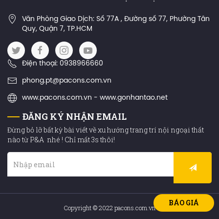
Văn Phòng Giao Dịch: Số 77A , Đường số 77, Phường Tân
Quy, Quận 7, TP.HCM
Điện thoại: 0938966660
phong.pt@pacons.com.vn
www.pacons.com.vn - www.gonhantao.net
ĐĂNG KÝ NHẬN EMAIL
Đừng bỏ lỡ bất kỳ bài viết về xu hướng trang trí nội ngoại thất
nào từ P&A nhé ! Chỉ mất 3s thôi!
BÁO GIÁ
Copyright © 2022 pacons.com.vn