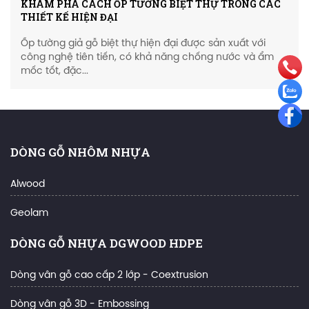
KHÁM PHÁ CÁCH ỐP TƯỜNG BIỆT THỰ TRONG CÁC
THIẾT KẾ HIỆN ĐẠI
Ốp tường giả gỗ biệt thự hiện đại được sản xuất với
công nghệ tiên tiến, có khả năng chống nước và ẩm
mốc tốt, đặc...
DÒNG GỖ NHÔM NHỰA
Alwood
Geolam
DÒNG GỖ NHỰA DGWOOD HDPE
Dòng vân gỗ cao cấp 2 lớp - Coextrusion
Dòng vân gỗ 3D - Embossing