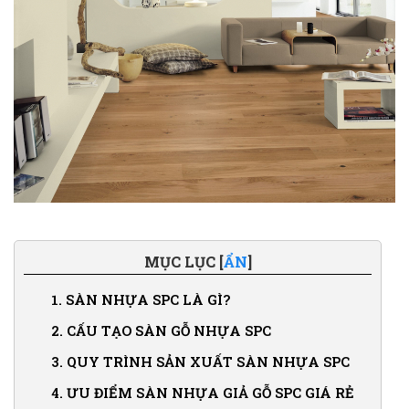
MỤC LỤC [
ẨN
]
1.
SÀN NHỰA SPC LÀ GÌ?
2.
CẤU TẠO SÀN GỖ NHỰA SPC
3.
QUY TRÌNH SẢN XUẤT SÀN NHỰA SPC
4.
ƯU ĐIỂM SÀN NHỰA GIẢ GỖ SPC GIÁ RẺ