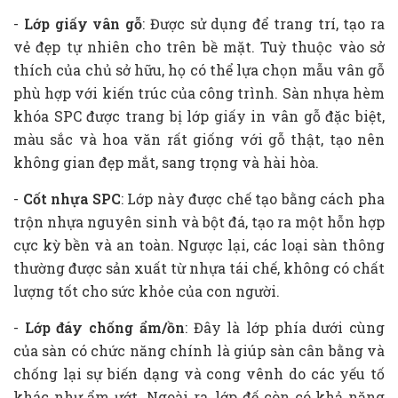
-
Lớp giấy vân gỗ
: Được sử dụng để trang trí, tạo ra
vẻ đẹp tự nhiên cho trên bề mặt. Tuỳ thuộc vào sở
thích của chủ sở hữu, họ có thể lựa chọn mẫu vân gỗ
phù hợp với kiến trúc của công trình. Sàn nhựa hèm
khóa SPC được trang bị lớp giấy in vân gỗ đặc biệt,
màu sắc và hoa văn rất giống với gỗ thật, tạo nên
không gian đẹp mắt, sang trọng và hài hòa.
-
Cốt nhựa SPC
: Lớp này được chế tạo bằng cách pha
trộn nhựa nguyên sinh và bột đá, tạo ra một hỗn hợp
cực kỳ bền và an toàn. Ngược lại, các loại sàn thông
thường được sản xuất từ nhựa tái chế, không có chất
lượng tốt cho sức khỏe của con người.
-
Lớp đáy chống ẩm/ồn
: Đây là lớp phía dưới cùng
của sàn có chức năng chính là giúp sàn cân bằng và
chống lại sự biến dạng và cong vênh do các yếu tố
khác như ẩm ướt. Ngoài ra, lớp đế còn có khả năng