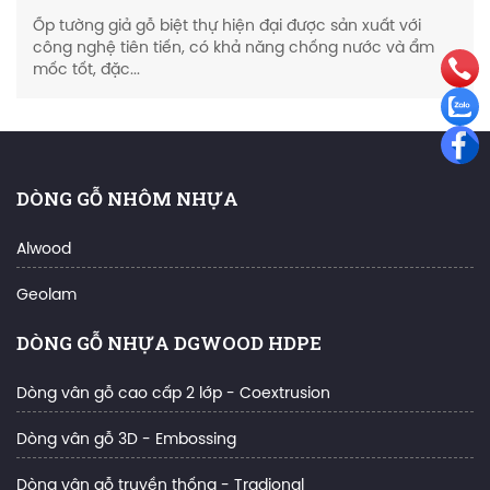
Ốp tường giả gỗ biệt thự hiện đại được sản xuất với
công nghệ tiên tiến, có khả năng chống nước và ẩm
mốc tốt, đặc...
DÒNG GỖ NHÔM NHỰA
Alwood
Geolam
DÒNG GỖ NHỰA DGWOOD HDPE
Dòng vân gỗ cao cấp 2 lớp - Coextrusion
Dòng vân gỗ 3D - Embossing
Dòng vân gỗ truyền thống - Tradional