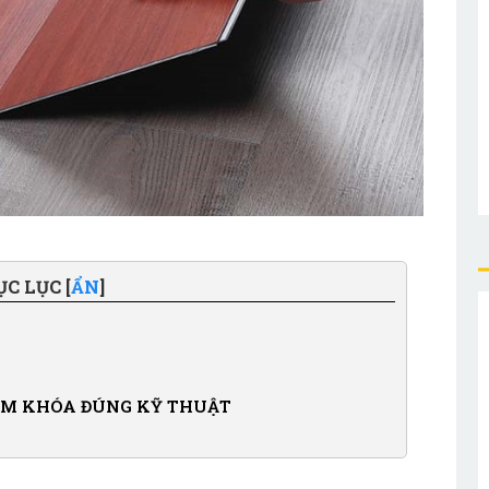
C LỤC [
ẨN
]
ÈM KHÓA ĐÚNG KỸ THUẬT