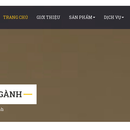
TRANG CHỦ
GIỚI THIỆU
SẢN PHẨM
DỊCH VỤ
NGÀNH
nh