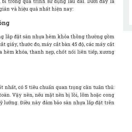
bỉ trong quá trình sử dụng lâu dài. Dưới đây là
giản và hiệu quả nhất hiện nay:
công
công lắp đặt sàn nhựa hèm khóa thông thường gồm
 cắt giấy, thước đo, máy cắt bàn 45 độ, các máy cắt
 hèm khóa, thanh nẹp, chốt nối liên tiếp, xương
t nhất, có 5 tiêu chuẩn quan trọng cần tuân thủ:
oàn. Vậy nên, nếu mặt nền bị lồi, lõm hoặc cong
ỹ lưỡng. Điều này đảm bảo sàn nhựa lắp đặt trên