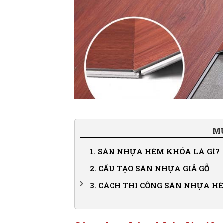
MỤ
1.
SÀN NHỰA HÈM KHÓA LÀ GÌ?
2.
CẤU TẠO SÀN NHỰA GIẢ GỖ
3.
CÁCH THI CÔNG SÀN NHỰA H
3.1.
Bước 1: Chuẩn bị dụng cụ thi công
3.2.
Bước 2: Xử lý mặt nền nhà