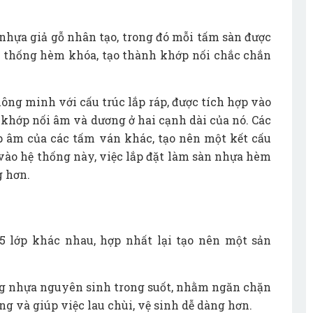
nhựa giả gỗ nhân tạo, trong đó mỗi tấm sàn được
ệ thống hèm khóa, tạo thành khớp nối chắc chắn
nhựa hèm khóa còn lại
vân gỗ
ông minh với cấu trúc lắp ráp, được tích hợp vào
 được lát nhựa
khớp nối âm và dương ở hai cạnh dài của nó. Các
p âm của các tấm ván khác, tạo nên một kết cấu
vào hệ thống này, việc lắp đặt làm sàn nhựa hèm
g hơn.
5 lớp khác nhau, hợp nhất lại tạo nên một sản
ng nhựa nguyên sinh trong suốt, nhằm ngăn chặn
g và giúp việc lau chùi, vệ sinh dễ dàng hơn.