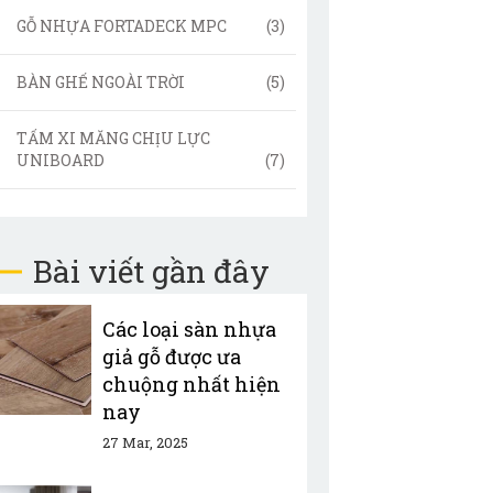
GỖ NHỰA FORTADECK MPC
(3)
BÀN GHẾ NGOÀI TRỜI
(5)
TẤM XI MĂNG CHỊU LỰC
UNIBOARD
(7)
Bài viết gần đây
Các loại sàn nhựa
giả gỗ được ưa
chuộng nhất hiện
nay
27 Mar, 2025