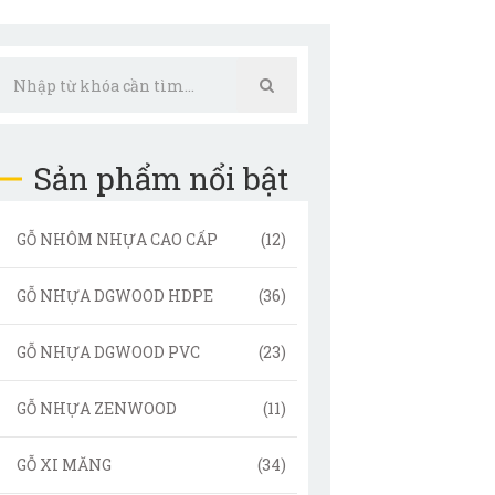
Sản phẩm nổi bật
GỖ NHÔM NHỰA CAO CẤP
(12)
GỖ NHỰA DGWOOD HDPE
(36)
GỖ NHỰA DGWOOD PVC
(23)
GỖ NHỰA ZENWOOD
(11)
GỖ XI MĂNG
(34)