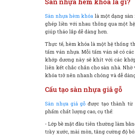
Sàn nhựa hèm khóa là gì?
3.3.
Bước 3: Trải Foam xốp
Sàn nhựa hèm khóa
là một dạng sàn 
3.4.
Bước 4: Lắp đặt tấm sàn đầu tiên
ghép liền với nhau thông qua một h
3.5.
Bước 5: Thi công lắp đặt làm sàn 
giúp tháo lắp dễ dàng hơn.
3.6.
Bước 6: Lắp đặt phụ kiện sàn nhựa 
Thực tế, hèm khóa là một hệ thống th
3.7.
Bước 7: Vệ sinh mặt sàn sau khi đã
tấm ván nhựa. Mỗi tấm ván sẽ có các 
khớp dương này sẽ khít với các khớ
liên kết chắc chắn cho sàn nhà. Nhờ 
khóa trở nên nhanh chóng và dễ dàn
Cấu tạo sàn nhựa giả gỗ
Sàn nhựa giả gỗ
được tạo thành từ 
phẩm chất lượng cao, cụ thể:
- Lớp bề mặt đầu tiên thường làm bằ
trầy xước, mài mòn, tăng cường độ bón