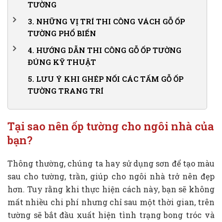
TƯỜNG
1.2.
Tạo không gian ấm áp cho ngôi nhà
3.
NHỮNG VỊ TRÍ THI CÔNG VÁCH GỖ ỐP
1.3.
Tạo điểm nhấn cho không gian sống
TƯỜNG PHỔ BIẾN
3.1.
Thi công ốp gỗ vách - kệ - tủ tivi
4.
HƯỚNG DẪN THI CÔNG GỖ ỐP TƯỜNG
ĐÚNG KỸ THUẬT
3.2.
Thi công ốp gỗ chân tường phòng khách
4.1.
Hướng dẫn thi công gỗ ốp tường có sử dụng hệ
5.
LƯU Ý KHI GHÉP NỐI CÁC TẤM GỖ ỐP
3.3.
Thi công vách ốp gỗ tường trên các mảnh
khung xương.
TƯỜNG TRANG TRÍ
tường
4.2.
Hướng dẫn thi công gỗ ốp tường trực tiếp
không dùng hệ khung xương
Tại sao nên ốp tường cho ngôi nhà của
bạn?
Thông thường, chúng ta hay sử dụng sơn để tạo màu
sau cho tường, trần, giúp cho ngôi nhà trở nên đẹp
hơn. Tuy rằng khi thực hiện cách này, bạn sẽ không
mất nhiều chi phí nhưng chỉ sau một thời gian, trên
tường sẽ bắt đầu xuất hiện tình trạng bong tróc và