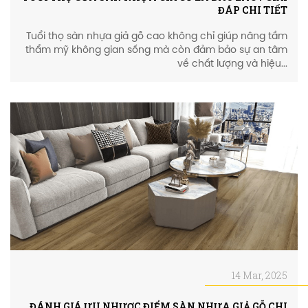
ĐÁP CHI TIẾT
Tuổi thọ sàn nhựa giả gỗ cao không chỉ giúp nâng tầm
thẩm mỹ không gian sống mà còn đảm bảo sự an tâm
về chất lượng và hiệu...
14 Mar, 2025
ĐÁNH GIÁ ƯU NHƯỢC ĐIỂM SÀN NHỰA GIẢ GỖ CHI