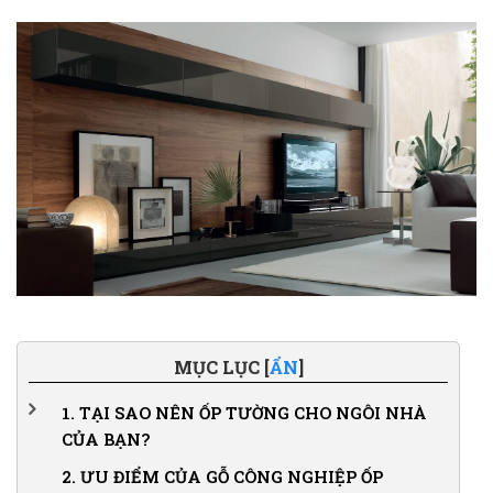
MỤC LỤC [
ẨN
]
1.
TẠI SAO NÊN ỐP TƯỜNG CHO NGÔI NHÀ
CỦA BẠN?
1.1.
Bảo vệ tường bền bỉ theo thời gian
2.
ƯU ĐIỂM CỦA GỖ CÔNG NGHIỆP ỐP