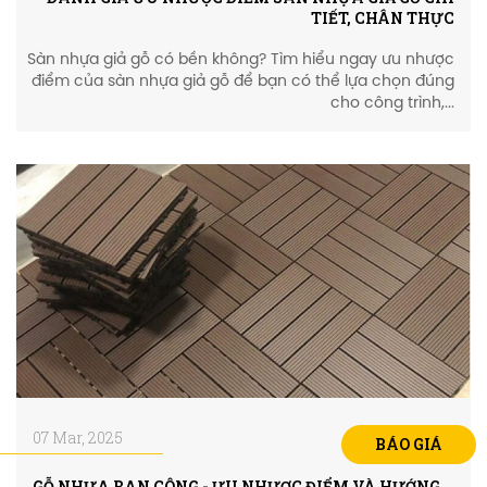
TIẾT, CHÂN THỰC
Sàn nhựa giả gỗ có bền không? Tìm hiểu ngay ưu nhược
điểm của sàn nhựa giả gỗ để bạn có thể lựa chọn đúng
cho công trình,...
07 Mar, 2025
BÁO GIÁ
GỖ NHỰA BAN CÔNG - ƯU NHƯỢC ĐIỂM VÀ HƯỚNG