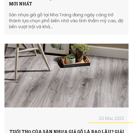
MỚI NHẤT
Sàn nhựa giả gỗ tại Nha Trang đang ngày càng trở
thành lựa chọn phổ biến nhờ vào tính thẩm mỹ cao, độ
bền vượt trội và khả...
20 Mar, 2025
TUỔI THỌ CỦA SÀN NHỰA GIẢ GỖ LÀ BAO LÂU? GIẢI