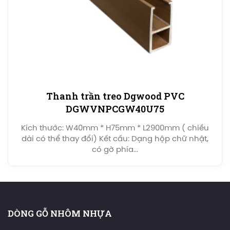
Thanh trần treo Dgwood PVC
DGWVNPCGW40U75
Kích thước: W40mm * H75mm * L2900mm ( chiều
dài có thể thay đổi) Kết cấu: Dạng hộp chữ nhật,
có gờ phía...
DÒNG GỖ NHÔM NHỰA