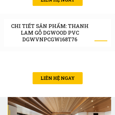
CHI TIẾT SẢN PHẨM: THANH
LAM GỖ DGWOOD PVC
DGWVNPCGW168T76
LIÊN HỆ NGAY