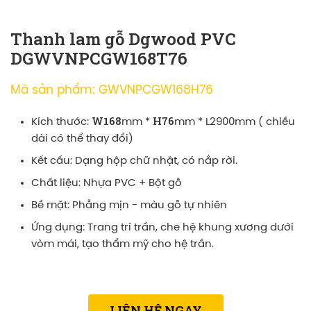
Thanh lam gỗ Dgwood PVC
DGWVNPCGW168T76
Mã sản phẩm: GWVNPCGW168H76
W168
H76
Kích thước:
mm *
mm * L2900mm ( chiều
dài có thể thay đổi)
Kết cấu: Dạng hộp chữ nhật, có nắp rời.
Chất liệu: Nhựa PVC + Bột gỗ
Bề mặt: Phẳng mịn - màu gỗ tự nhiên
Ứng dụng: Trang trí trần, che hệ khung xương dưới
vòm mái, tạo thẩm mỹ cho hệ trần.
LIÊN HỆ NGAY