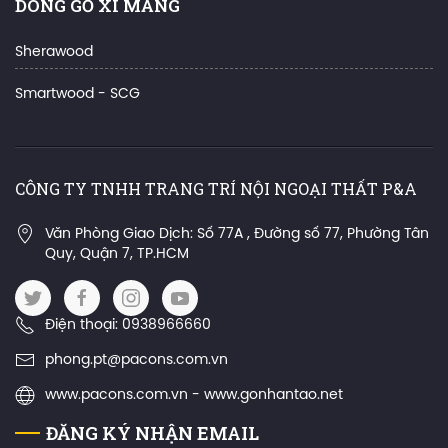
DÒNG GỖ XI MĂNG
Sherawood
Smartwood - SCG
CÔNG TY TNHH TRANG TRÍ NỘI NGOẠI THẤT P&A
Văn Phòng Giao Dịch: Số 77A , Đường số 77, Phường Tân
Quy, Quận 7, TP.HCM
Điện thoại: 0938966660
phong.pt@pacons.com.vn
www.pacons.com.vn - www.gonhantao.net
ĐĂNG KÝ NHẬN EMAIL