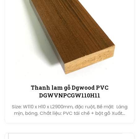
Thanh lam gỗ Dgwood PVC
DGWVNPCGW110H11
Size: W110 x H10 x L2900mm, đặc ruột, Bề mặt: Láng
mịn, bóng. Chất liệu: PVC tái chế + bột gỗ Xuất...