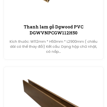
Thanh lam gỗ Dgwood PVC
DGWVNPCGW112H50
Kích thước: W112mm * H50mm * L2900mm ( chiều
dài có thể thay đổi) Kết cấu: Dạng hộp chữ nhật,
có nắp...