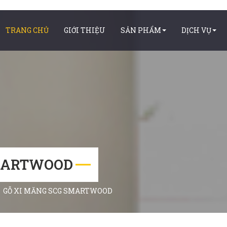
TRANG CHỦ
GIỚI THIỆU
SẢN PHẨM
DỊCH VỤ
SMARTWOOD
GỖ XI MĂNG SCG SMARTWOOD