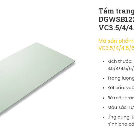
Tấm trang
DGWSB122
VC3.5/4/4.
Mã sản phẩm
VC3.5/4/4.5/6
Kích thước:
3.5/4/4.5/6
Trọng lượng
Kết cấu: vu
trơ
Bề mặt:
Màu sắc: Tự
Ứng dụng: L
hình cho các