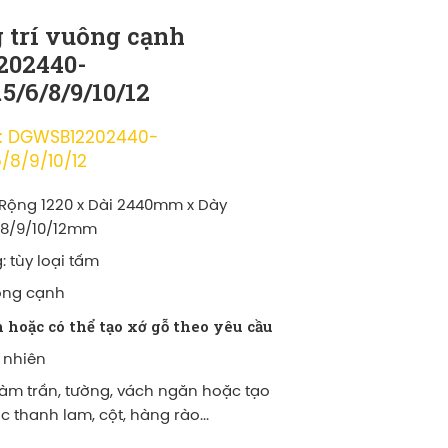
 trí vuông cạnh
02440-
5/6/8/9/10/12
: DGWSB12202440-
/8/9/10/12
 Rộng 1220 x Dài 2440mm x Dày
/8/9/10/12mm
: tùy loại tấm
ông cạnh
n hoặc có thể tạo xớ gỗ theo yêu cầu
 nhiên
àm trần, tường, vách ngăn hoặc tạo
 thanh lam, cột, hàng rào...