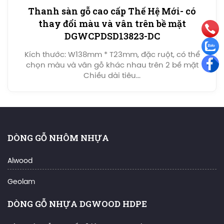
Thanh sàn gỗ cao cấp Thế Hệ Mới- có
thay đổi màu và vân trên bề mặt
DGWCPDSD13823-DC
Kích thước: W138mm * T23mm, đặc ruột, có thể
chọn màu và vân gỗ khác nhau trên 2 bề mặt
Chiều dài tiêu...
DÒNG GỖ NHÔM NHỰA
Alwood
Geolam
DÒNG GỖ NHỰA DGWOOD HDPE