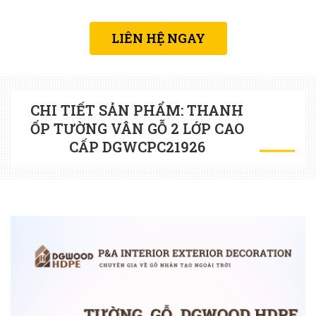
LIÊN HỆ NGAY
CHI TIẾT SẢN PHẨM: THANH
ỐP TƯỜNG VÂN GỖ 2 LỚP CAO
CẤP DGWCPC21926