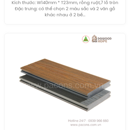
Kích thước: W140mm * T23mm, rỗng ruột,7 lỗ tròn
Đặc trưng: có thể chọn 2 màu sắc và 2 vân gỗ
khác nhau ở 2 bề...