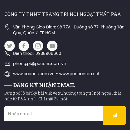
CÔNG TY TNHH TRANG TRÍ NỘI NGOẠI THẤT P&A
Văn Phòng Giao Dịch: Số 77A , Đường số 77, Phường Tân
Quy, Quận 7, TP.HCM
Điện thoại: 0938966660
phong.pt@pacons.com.vn
www.pacons.com.vn - www.gonhantao.net
ĐĂNG KÝ NHẬN EMAIL
Đừng bỏ lỡ bất kỳ bài viết về xu hướng trang trí nội ngoại thất
nào từ P&A nhé ! Chỉ mất 3s thôi!