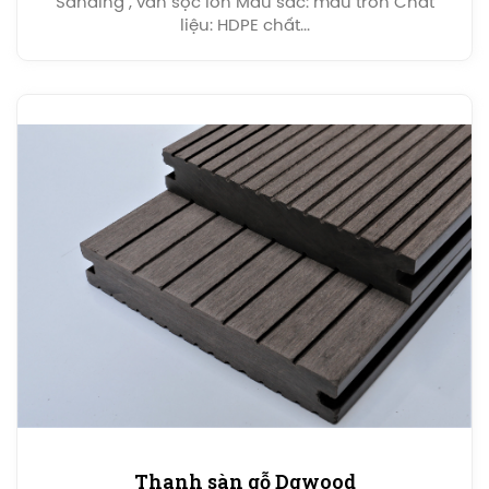
Sanding , vân sọc lớn Màu sắc: màu trơn Chất
liệu: HDPE chất...
Thanh sàn gỗ Dgwood