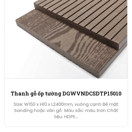
Thanh gỗ ốp tường DGWVNDCSDTP15010
Size: W150 x H10 x L2400mm, vuông cạnh Bề mặt:
Sanding hoặc vân gỗ Màu sắc: màu trơn Chất
liệu: HDPE...