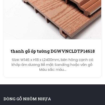
thanh gỗ ốp tường DGWVNCLDTP14618
Size: W146 x H18 x L2400mm, bên hông cạnh có
khớp âm dương Bề mặt: Sanding hoặc vân gỗ
Màu sắc: màu...
DÒNG GỖ NHÔM NHỰA