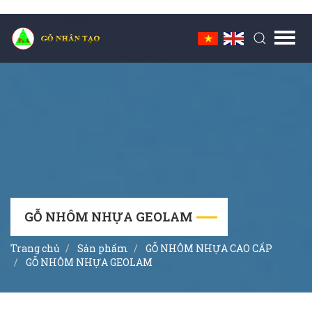
Toggl
navig
GỖ NHÔM NHỰA GEOLAM
Trang chủ
Sản phẩm
GỖ NHÔM NHỰA CAO CẤP
GỖ NHÔM NHỰA GEOLAM